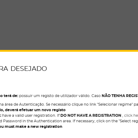
ura desejado
so terá de:
possuir um registo de utilizador válido. Caso
NÃO TENHA REGI
e na área de Autenticação. Se necessário clique no link "Selecionar regime" 
o, deverá efetuar um novo registo
t:
have a valid user registration. If
DO NOT HAVE A REGISTRATION
,
click h
 Password in the Authentication area. If necessary, click on the "Select reg
you must make a new registration