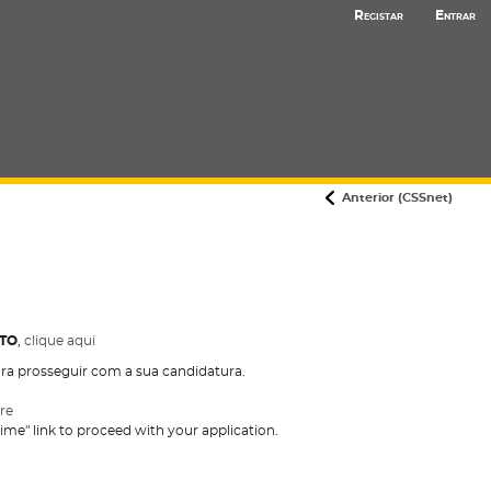
Registar
Entrar
Anterior (CSSnet)
STO
,
clique aqui
para prosseguir com a sua candidatura.
ere
ime" link to proceed with your application.