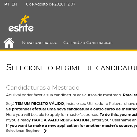
PT
EN
6 de Agosto de 2026 |
12:07
Nova candidatura
Calendário Candidaturas
Selecione o regime de candidat
Candidaturas a Mestrado
Aqui vai poder fazer a sua candidatura aos cursos de mestrado.
Para is
Se já
TEM UM REGISTO VÁLIDO
, insira o seu Utilizador e Palavra-chav
Se pretender efetuar uma nova candidatura a outro curso de mestrad
Here you will be able to apply for master's courses.
To do this, you mus
If you already
HAVE A VALID REGISTRATION
, enter your Username and
If you want to make a new application for another master's course, 
Selecionar Regime