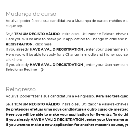
Mudança de curso
Aqui vai poder fazer a sua candidatura a Mudança de cursos médios e su
clique aqui
Se já
TEM UM REGISTO VÁLIDO
, insira o seu Utilizador e Palavra-chav
Here you will be able to make your application to Change middle and hi
REGISTRATION
,
click here
If you already
HAVE A VALID REGISTRATION
, enter your Username and
Here you will be able to apply for a Change in middle and higher course
click here
If you already
HAVE A VALID REGISTRATION
, enter your Username and
Selecionar Regime
Reingresso
Aqui vai poder fazer a sua candidatura a Reingresso.
Para isso terá que:
Se já
TEM UM REGISTO VÁLIDO
, insira o seu Utilizador e Palavra-chav
Se pretender efetuar uma nova candidatura a outro curso de mestrad
Here you will be able to make your application for Re-entry.
To do th
If you already
HAVE A VALID REGISTRATION
, enter your Username an
If you want to make a new application for another master's course, 