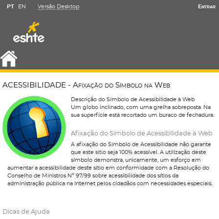
PT
EN
Versão Desktop
Entrar
A
C
E
S
S
I
B
I
L
I
D
A
D
E
-
A
f
i
x
a
ç
ã
o
d
o
S
í
m
b
o
l
o
n
a
W
e
b
Descrição do Símbolo de Acessibilidade à Web
Um globo inclinado, com uma grelha sobreposta. Na
sua superfície está recortado um buraco de fechadura.
Afixação do Símbolo de Acessibilidade à Web
A afixação do Símbolo de Acessibilidade não garante
que este sítio seja 100% acessível. A utilização deste
símbolo demonstra, unicamente, um esforço em
aumentar a acessibilidade deste sítio em conformidade com a Resolução do
Conselho de Ministros Nº 97/99 sobre acessibilidade dos sítios da
administração pública na Internet pelos cidadãos com necessidades especiais;
Dicas de Ajuda