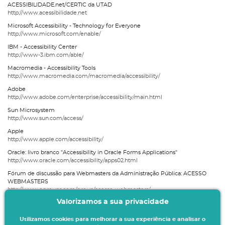
ACESSIBILIDADE.net/CERTIC da UTAD
http://www.acessibilidade.net
Microsoft Accessibility - Technology for Everyone
http://www.microsoft.com/enable/
IBM - Accessibility Center
http://www-3.ibm.com/able/
Macromedia - Accessibility Tools
http://www.macromedia.com/macromedia/accessibility/
Adobe
http://www.adobe.com/enterprise/accessibility/main.html
Sun Microsystem
http://www.sun.com/access/
Apple
http://www.apple.com/accessibility/
Oracle: livro branco "Accessibility in Oracle Forms Applications"
http://www.oracle.com/accessibility/apps02.html
Fórum de discussão para Webmasters da Administração Pública: ACESSO
WEBMASTERS
http://www.egroups.com/group/acesso-webmasters/
Valorizamos a sua privacidade
Web@x - Benchmarking da Acessibilidade Web da AP Portuguesa
http://www.acesso.umic.pt/webax
Utilizamos cookies para melhorar a sua experiência e analisar o