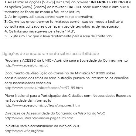
1.
Ao utilizar as opções [View]-[Text size] do browser
INTERNET EXPLORER
e
as opções [View]-[Zoom] do browser
FIREFOX
pode aumentar e diminuir o
tamanho da fonte de modo a facilitar a leitura;
2.
As imagens utilizadas apresentam texto alternativo;
3.
Os menus encontram-se formatados como listas de modo a facilitar a
consulta aos utilizadores que façam uso de tecnologias de navegação;
4.
Os links são navegáveis pela tecla "TAB";
5.
Existe um link que o leva diretamente para a área de conteúdo;
Ligações de enquadramento sobre acessibilidade:
Programa ACESSO da UMIC - Agência para a Sociedade do Conhecimento
http://www.acesso.umic.pt
Documento da Resolução do Conselho de Ministros Nº 97/99 sobre
acessibilidade dos sítios da administração pública na Internet pelos cidadãos
com necessidades especiais
http://www.acesso.umic.pt/acesso/res97_99.htm
Plano Nacional para a Participação dos Cidadãos com Necessidades Especiais
na Sociedade da Informação
http://www.acesso.umic.pt/legis/pnpcnesi.htm
Diretrizes de Acessibilidade do Conteúdo da Web 1.0, do W3C
http://www.utad.pt/wai/wai-pageauth.html
Iniciativa para a acessibilidade da Web do W3C
http://www.w3c.org/wai