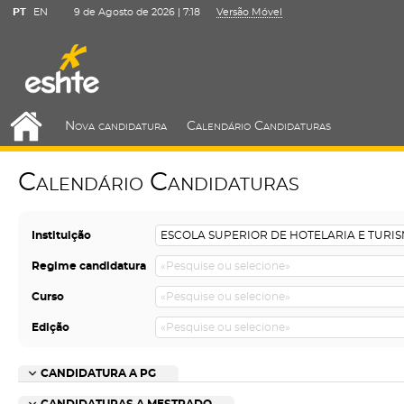
PT
EN
9 de Agosto de 2026 |
7:18
Versão Móvel
Nova candidatura
Calendário Candidaturas
Calendário Candidaturas
Instituição
Regime candidatura
Curso
Edição
CANDIDATURA A PG