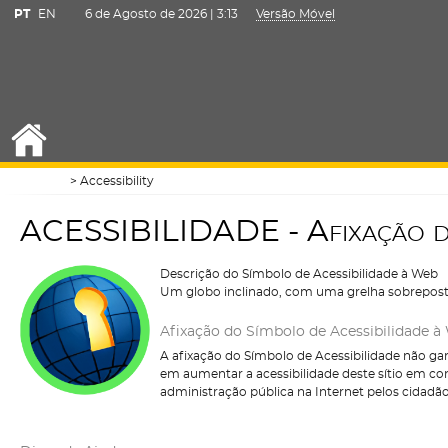
PT
EN
6 de Agosto de 2026 |
3:13
Versão Móvel
Accessibility
A
C
E
S
S
I
B
I
L
I
D
A
D
E
-
A
f
i
x
a
ç
ã
o
Descrição do Símbolo de Acessibilidade à Web
Um globo inclinado, com uma grelha sobreposta
Afixação do Símbolo de Acessibilidade à
A afixação do Símbolo de Acessibilidade não gar
em aumentar a acessibilidade deste sítio em co
administração pública na Internet pelos cidadã