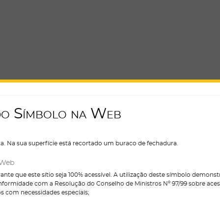
d
o
S
í
m
b
o
l
o
n
a
W
e
b
. Na sua superfície está recortado um buraco de fechadura.
 Web
ante que este sítio seja 100% acessível. A utilização deste símbolo demons
nformidade com a Resolução do Conselho de Ministros Nº 97/99 sobre acessi
os com necessidades especiais;