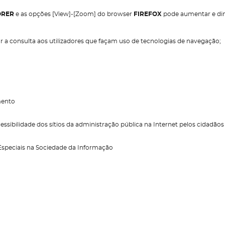
ORER
e as opções [View]-[Zoom] do browser
FIREFOX
pode aumentar e dim
 a consulta aos utilizadores que façam uso de tecnologias de navegação;
mento
sibilidade dos sítios da administração pública na Internet pelos cidadão
Especiais na Sociedade da Informação