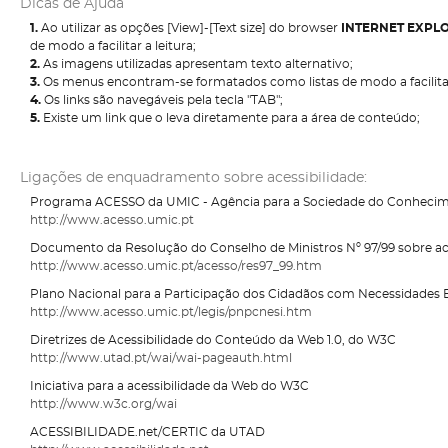
Dicas de Ajuda
1.
Ao utilizar as opções [View]-[Text size] do browser
INTERNET EXPL
de modo a facilitar a leitura;
2.
As imagens utilizadas apresentam texto alternativo;
3.
Os menus encontram-se formatados como listas de modo a facilitar
4.
Os links são navegáveis pela tecla "TAB";
5.
Existe um link que o leva diretamente para a área de conteúdo;
Ligações de enquadramento sobre acessibilidade:
Programa ACESSO da UMIC - Agência para a Sociedade do Conheci
http://www.acesso.umic.pt
Documento da Resolução do Conselho de Ministros Nº 97/99 sobre aces
http://www.acesso.umic.pt/acesso/res97_99.htm
Plano Nacional para a Participação dos Cidadãos com Necessidades 
http://www.acesso.umic.pt/legis/pnpcnesi.htm
Diretrizes de Acessibilidade do Conteúdo da Web 1.0, do W3C
http://www.utad.pt/wai/wai-pageauth.html
Iniciativa para a acessibilidade da Web do W3C
http://www.w3c.org/wai
ACESSIBILIDADE.net/CERTIC da UTAD