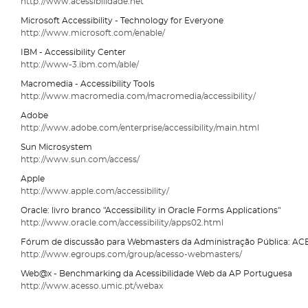
http://www.acessibilidade.net
Microsoft Accessibility - Technology for Everyone
http://www.microsoft.com/enable/
IBM - Accessibility Center
http://www-3.ibm.com/able/
Macromedia - Accessibility Tools
http://www.macromedia.com/macromedia/accessibility/
Adobe
http://www.adobe.com/enterprise/accessibility/main.html
Sun Microsystem
http://www.sun.com/access/
Apple
http://www.apple.com/accessibility/
Oracle: livro branco "Accessibility in Oracle Forms Applications"
http://www.oracle.com/accessibility/apps02.html
Fórum de discussão para Webmasters da Administração Pública:
http://www.egroups.com/group/acesso-webmasters/
Web@x - Benchmarking da Acessibilidade Web da AP Portuguesa
http://www.acesso.umic.pt/webax